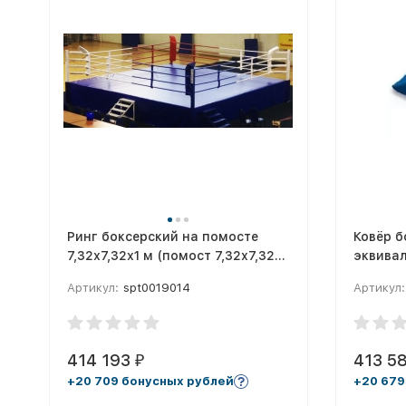
Ринг боксерский на помосте
Ковёр б
7,32х7,32х1 м (помост 7,32х7,32х1
эквивал
м)
одноцве
Артикул:
spt0019014
Артикул:
414 193
413 5
₽
+20 709 бонусных рублей
+20 679