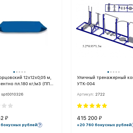
орцовский 12х12х0,05 м,
Уличный тренажерный ко
ентно пл.180 кг/м3 (ППЭ,
УТК-004
тный) СТП-110
spt0010326
Артикул:
2722
82
415 200
₽
₽
 бонусных рублей
+20 760 бонусных рублей