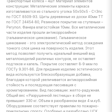
Транспортные колёса – 4шт Материал элементов
конструкции: Металлические элементы каркаса
изготавливаются из стального уголка 50х50х5 - Ст3пс
по ГОСТ 8509-93. Щиты деревянные из доски 40мм ТТ
по ГОСТ 24454-80, Резиновое покрытие на ступеньки –
Регупол. Фанера влагостойкая 10мм. Все металлические
части изделия прошли антикоррозийное
(гальваническое цинкование). Гальваническое
цинкование - это электролитический метод осаждения
тонкого слоя цинка на поверхность изделия. Этот
метод позволяет получить идеальный внешний вид
металлоизделий различных контуров, не оставляет
подтеков и капель. Покрытие составляет 8-9 мкм по
ГОСТу 9.301-86. Для придания изделию эстетического
вида используются блескообразующая добавка,
благодаря которой увеличивается антикоррозийная
стойкость и последующая пассивация с
хроматированием. Вид пассивации: желто-радужная.
Общий вес «Разрушенной лестницы» в сборе не
превышает 330 кг. Объем в разобранном виде 4 м.куб.
Оборудование соответствует правилам по пожарно-
прикладному спорту. Одобрено и разработано ЦСК