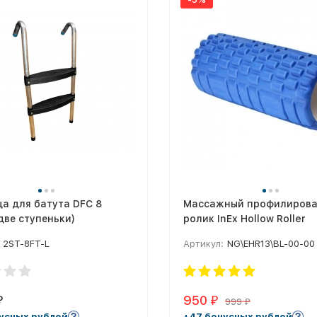
а для батута DFC 8
Массажный профилиров
две ступеньки)
ролик InEx Hollow Roller
2ST-8FT-L
Артикул:
NG\EHR13\BL-00-00
950
₽
₽
999
₽
усных рублей
+47 бонусных рублей