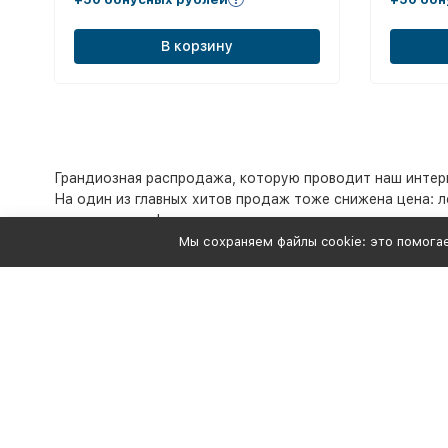
В корзину
Грандиозная распродажа, которую проводит наш интерн
На один из главных хитов продаж тоже снижена цена: л
еще актуальна!
Мы сохраняем файлы cookie: это помогае
Преимущества товара, представленного на фото:
Изготовлен из усиленных металлических профиле
Тип покраски элементов – порошковая, устойчива
Устойчивая конструкция с прочными крепежными 
чтобы сделать тренировки еще более эффективны
Если вас устраивает, сколько стоит данный товар, и е
по телефону, указанному в «шапке» сайта.