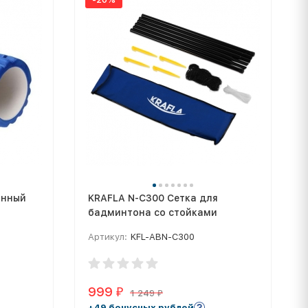
анный
KRAFLA N-C300 Сетка для
бадминтона со стойками
Артикул:
KFL-ABN-C300
999
₽
1 249
₽
+49 бонусных рублей