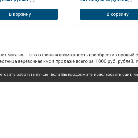
В корзину
В корзину
ет магазин – это отличная возможность приобрести хороший с
естница верёвочная кмс в продаже всего за 1 000 руб. рублей. 
т сайту работать лучше. Если Вы продолжите использовать сайт, мы
й
я к механическому трению и воздействию атмосферных осадков
элементами способна выдерживать высокие нагрузки. Подходит
ми и разнообразные
сли его описание соответствует вашим требованиям, то рекомен