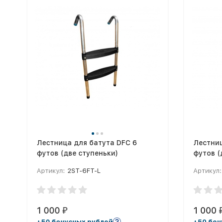
Лестница для батута DFC 6
Лестниц
футов (две ступеньки)
футов (
Артикул:
2ST-6FT-L
Артикул:
1 000
1 000
₽
+50 бонусных рублей
+50 бон