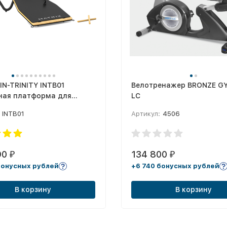
IN-TRINITY INTB01
Велотренажер BRONZE GY
ная платформа для
LC
онального тренинга
INTB01
Артикул:
4506
90
134 800
₽
₽
бонусных рублей
+6 740 бонусных рублей
В корзину
В корзину