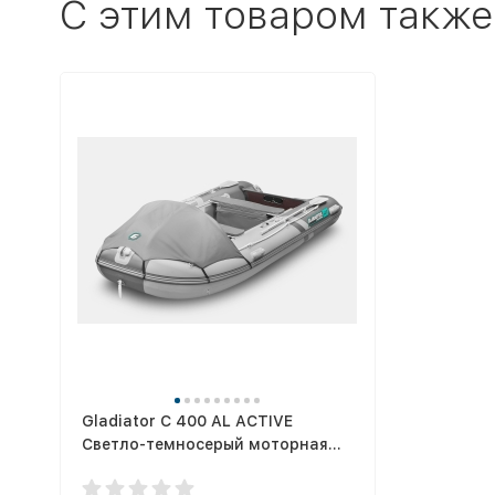
C этим товаром также
Gladiator C 400 AL ACTIVE
Светло-темносерый моторная
лодка ПВХ Алюминиевый пайол