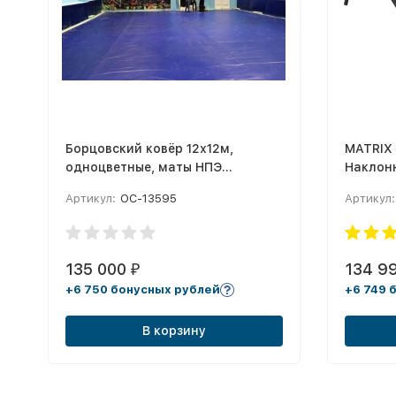
Борцовский ковёр 12х12м,
MATRIX 
одноцветные, маты НПЭ
Наклон
плотностью 140 кг/м3
функци
Артикул:
ОС-13595
Артикул:
135 000
134 9
₽
+6 750 бонусных рублей
+6 749 
В корзину