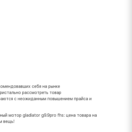
комендовавших себя на рынке
пристально рассмотреть товар
иваются с неожиданным повышением прайса и
й мотор gladiator g9.9pro fhs: цена товара на
м вещь!