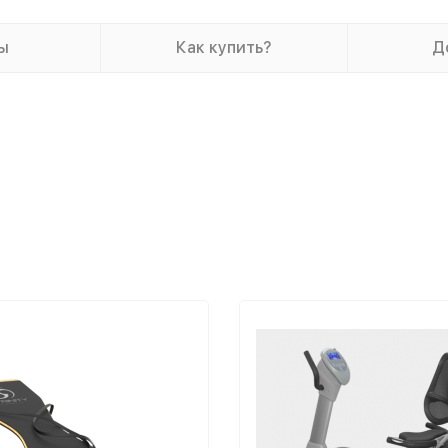
ы
Как купить?
Д