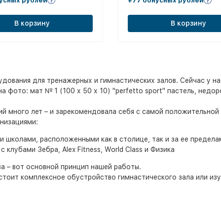
усных рублей
+77 бонусных рублей
В корзину
В корзину
ования для тренажерных и гимнастических залов. Сейчас у нас
фото: мат № 1 (100 х 50 х 10) "perfetto sport" пастель, недоро
ий много лет – и зарекомендовала себя с самой положительной
низациями:
школами, расположенными как в столице, так и за ее предела
лубами Зебра, Alex Fitness, World Class и Физика
а – вот основной принцип нашей работы.
о стоит комплексное обустройство гимнастического зала или из