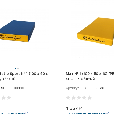
fetto Sport № 1 (100 х 50 х
Мат № 1 (100 х 50 х 10) "
е/жёлтый
SPORT" жёлтый
SG000000393
Артикул:
SG000003681
1 557
₽
₽