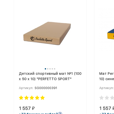
Детский спортивный мат №1 (100
Мат Per
х 50 х 10) "PERFETTO SPORT"
10) син
Артикул:
SG000000391
Артикул:
1 557
1 557
₽