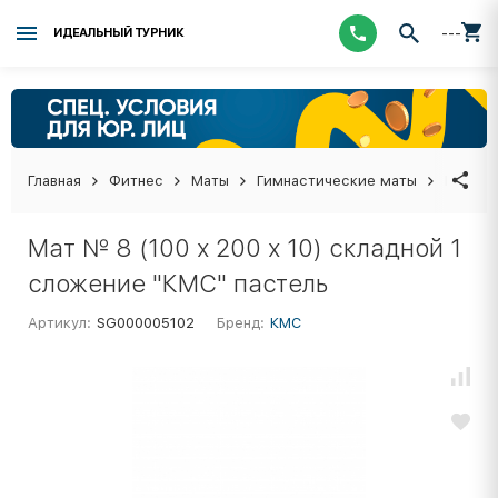
---
ИДЕАЛЬНЫЙ ТУРНИК
Главная
Фитнес
Маты
Гимнастические маты
Мат № 
Мат № 8 (100 х 200 х 10) складной 1
сложение "КМС" пастель
Артикул:
SG000005102
Бренд:
КМС