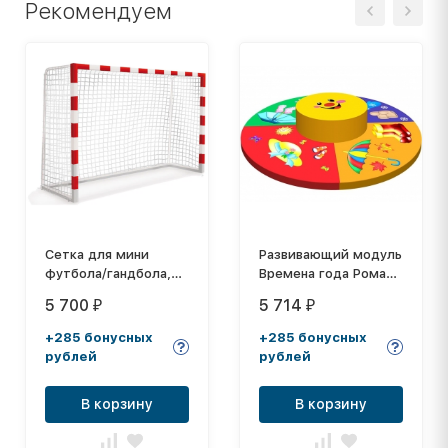
Рекомендуем
Сетка для мини
Развивающий модуль
футбола/гандбола,
Времена года Романа
толщина нити: 4,0
ДМФ-МК-01.95.06
5 700
5 714
₽
₽
мм
+285 бонусных
+285 бонусных
рублей
рублей
В корзину
В корзину