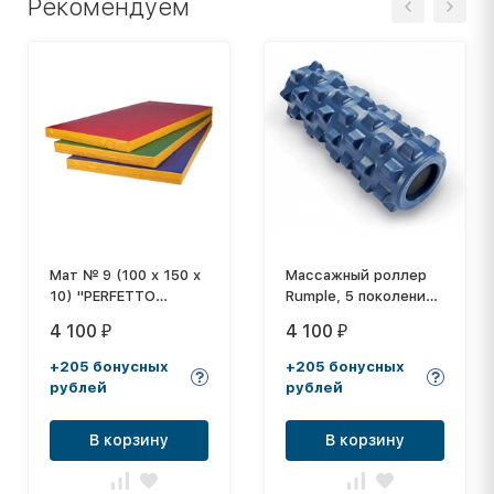
Рекомендуем
Мат № 9 (100 х 150 х
Массажный роллер
10) "PERFETTO
Rumple, 5 поколение
SPORT"
31,5 см
4 100
4 100
₽
₽
+205 бонусных
+205 бонусных
рублей
рублей
В корзину
В корзину