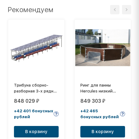
Рекомендуем
Трибуна сборно-
Ринг для панны
разборная 3-х рядная
Hercules низкий
на 100 мест (с
восьмиугольный
848 029
849 303
₽
₽
навесом из
4889
поликарбоната)
+42 401 бонусных
+42 465
СТ-184
рублей
бонусных рублей
В корзину
В корзину