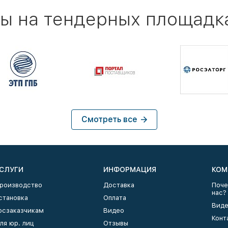
ы на тендерных площадк
Смотреть все
СЛУГИ
ИНФОРМАЦИЯ
КОМ
роизводство
Доставка
Поче
нас?
становка
Оплата
Виде
осзаказчикам
Видео
Конт
ля юр. лиц
Отзывы