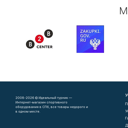
М
У
2008-2026 © Идеальный турник —
Интернет-магазин спортивного
П
оборудования в СПб, все товары недорого и
У
в одном месте.
Г
Д