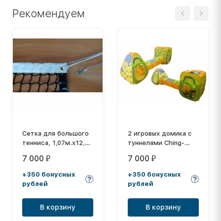
Рекомендуем
Сетка для большого
2 игровых домика с
тенниса, 1,07м.х12,80
туннелями Ching-
м, толщина нити: 3,0
Ching + 100 шариков
7 000
7 000
₽
₽
мм
CBH-24
+350 бонусных
+350 бонусных
рублей
рублей
В корзину
В корзину