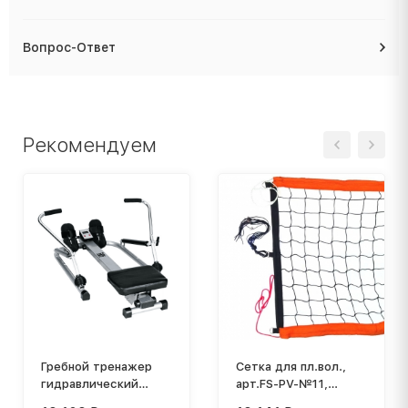
Вопрос-Ответ
Рекомендуем
Гребной тренажер
Сетка для пл.вол.,
гидравлический
арт.FS-PV-№11,
Brumer TF 403-B1
8,5х1м,нить3мм,яч.10см,вер