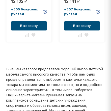
12 102
12 141
₽
₽
ленты
7,5см.ОРАНЖ.цв,кев.трос,
+605 бонусных
+607 бонусных
чер
рублей
рублей
В корзину
В корзину
В нашем каталоге представлен хороший выбор детской
мебели самого высокого качества. Чтобы вам было
проще определиться с выбором, в карточке каждого
товара мы разместили не только фото, но и подробное
описание характеристик – в том числе, габаритов.
Наш интернет-магазин принимает заказы на
комплексное оснащение детских учреждений:
спортивных и образовательных школ, садиков,
досуговых организаций. На все виды изделий