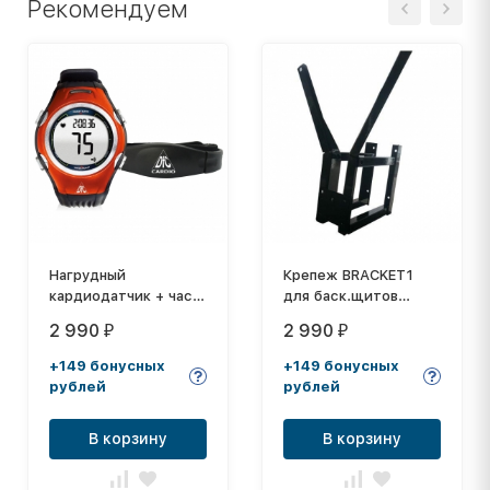
Рекомендуем
Нагрудный
Крепеж BRACKET1
кардиодатчик + часы
для баск.щитов
- монитор DFC W117
Board44M и Board50M
2 990
2 990
₽
₽
(комплект)
+149 бонусных
+149 бонусных
рублей
рублей
В корзину
В корзину