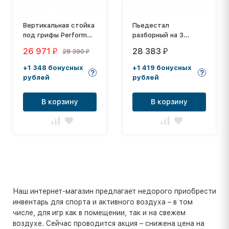
Вертикальная стойка
Пьедестал
под грифы Perform
разборный на 3
Better Vertical Bar
места, на
26 971
28 383
28 390
₽
₽
₽
Rack
металлическом
каркасе
+1 348 бонусных
+1 419 бонусных
рублей
рублей
В корзину
В корзину
Наш интернет-магазин предлагает недорого приобрести
инвентарь для спорта и активного воздуха – в том
числе, для игр как в помещении, так и на свежем
воздухе. Сейчас проводится акция – снижена цена на