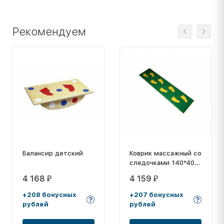
Рекомендуем
Балансир детский
Коврик массажный со
следочками 140*40
см
4 168
4 159
₽
₽
+208 бонусных
+207 бонусных
рублей
рублей