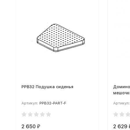
PPB32 Подушка сиденья
Домино
мешочке
Артикул:
PPB32-PART-F
Артикул:
2 650
2 629
₽