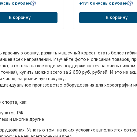
нусных рублей
+131 бонусных рублей
В корзину
В корзину
красивую осанку, развить мышечный корсет, стать более гибки
нцев всех направлений. Изучайте фото и описание товаров, пр
кт, что цена на все изделия поддерживается на очень низком у
чная), купить можно всего за 2 650 руб. рублей. И это не акц
 числе, на розничную покупку.
индивидуальное производство оборудования для хореографии и
спорта, как:
пунктов РФ
tness и многие другие
рудования. Узнать о том, на каких условиях выполняется сотру
апросу на наш электронный адрес.