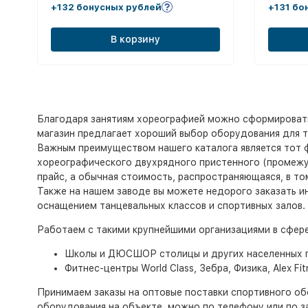
+132 бонусных рублей
+131 бо
В корзину
Благодаря занятиям хореографией можно сформировать 
магазин предлагает хороший выбор оборудования для та
Важным преимуществом нашего каталога является тот фа
хореографического двухрядного пристенного (промежуто
прайс, а обычная стоимость, распространяющаяся, в том
Также на нашем заводе вы можете недорого заказать 
оснащением танцевальных классов и спортивных залов.
Работаем с такими крупнейшими организациями в сфере 
Школы и ДЮСШОР столицы и других населенных 
Фитнес-центры World Class, Зебра, Физика, Alex Fi
Принимаем заказы на оптовые поставки спортивного обо
оборудования на объекте, можно по телефону или по з