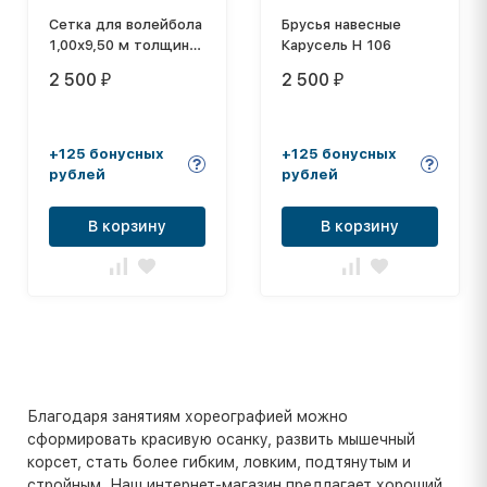
Сетка для волейбола
Брусья навесные
1,00х9,50 м толщина
Карусель Н 106
нити: 2,2 мм
2 500
2 500
₽
₽
+125 бонусных
+125 бонусных
рублей
рублей
В корзину
В корзину
Благодаря занятиям хореографией можно
сформировать красивую осанку, развить мышечный
корсет, стать более гибким, ловким, подтянутым и
стройным. Наш интернет-магазин предлагает хороший