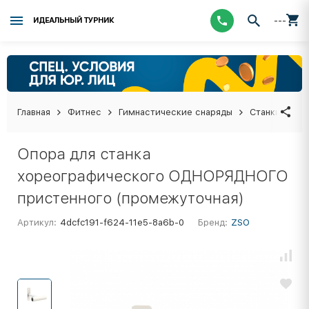
---
ИДЕАЛЬНЫЙ ТУРНИК
Главная
Фитнес
Гимнастические снаряды
Станки хоре
Опора для станка
хореографического ОДНОРЯДНОГО
пристенного (промежуточная)
Артикул:
4dcfc191-f624-11e5-8a6b-0
Бренд:
ZSO