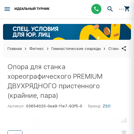
---
ИДЕАЛЬНЫЙ ТУРНИК
Главная
Фитнес
Гимнастические снаряды
Станки хоре
Опора для станка
хореографического PREMIUM
ДВУХРЯДНОГО пристенного
(крайние, пара)
Артикул:
03654020-0ea9-11e7-93f5-0
Бренд:
ZSO