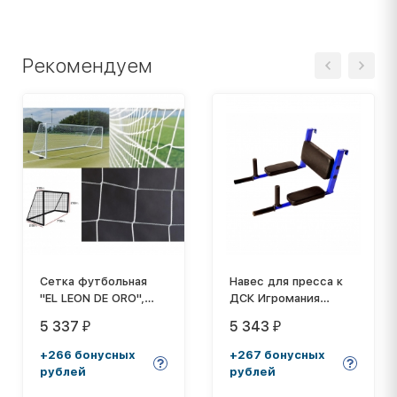
Рекомендуем
Сетка футбольная
Навес для пресса к
"EL LEON DE ORO",
ДСК Игромания
a:7.5 b:2.5 c:1.2 d:2.5,
КМС-410
5 337
5 343
₽
₽
нить 3мм ПП,
квадратная ячейка
+266 бонусных
+267 бонусных
рублей
рублей