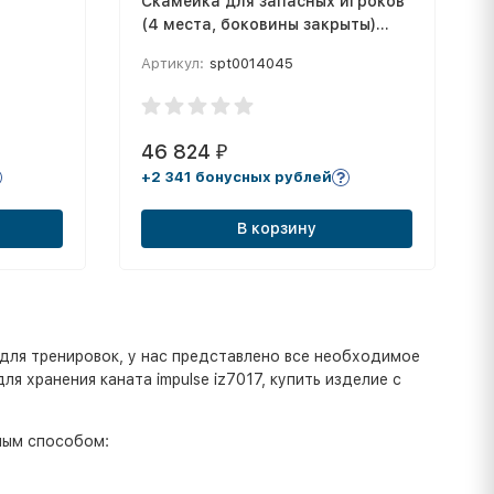
Скамейка для запасных игроков
(4 места, боковины закрыты)
СТ-165
Артикул:
spt0014045
46 824
₽
+2 341 бонусных рублей
В корзину
для тренировок, у нас представлено все необходимое
я хранения каната impulse iz7017, купить изделие с
ным способом: