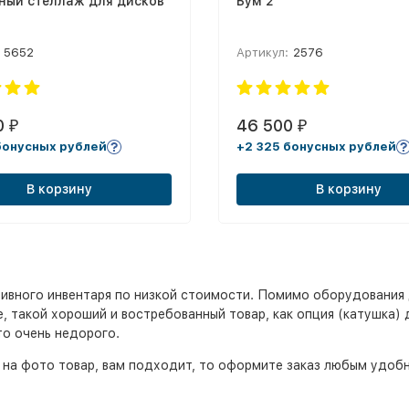
ный стеллаж для дисков
Бум 2
5652
Артикул:
2576
0
46 500
₽
₽
бонусных рублей
+2 325 бонусных рублей
В корзину
В корзину
ивного инвентаря по низкой стоимости. Помимо оборудования 
, такой хороший и востребованный товар, как опция (катушка) дл
то очень недорого.
 на фото товар, вам подходит, то оформите заказ любым удоб