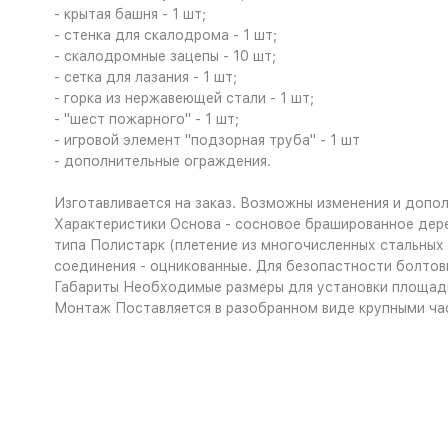
- крытая башня - 1 шт;
- стенка для скалодрома - 1 шт;
- скалодромные зацепы - 10 шт;
- сетка для лазания - 1 шт;
- горка из нержавеющей стали - 1 шт;
- "шест пожарного" - 1 шт;
- игровой элемент "подзорная труба" - 1 шт
- дополнительные ограждения.
Изготавливается на заказ. Возможны изменения и допол
Характеристики
Основа - сосновое брашированное дере
типа Полистарк (плетение из многочисленных стальных 
соединения - оцникованные. Для безопастности болтов
Габариты
Необходимые размеры для установки площадк
Монтаж
Поставляется в разобранном виде крупными час