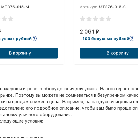
ер, бело-синий
полиэстер, бело-синий
MT376-018-M
Артикул:
MT376-018-S
2 061
₽
₽
нусных рублей
+103 бонусных рублей
В корзину
В корзину
нажеров и игрового оборудования для улицы. Наш интернет-ма
рынке. Поэтому вы можете не сомневаться в безупречном качес
е хиты продаж снижена цена. Например, на пандусная игровая 
представлено его подробное описание, чтобы вам было проще о
становку уличного оборудования.
 следующие условия: