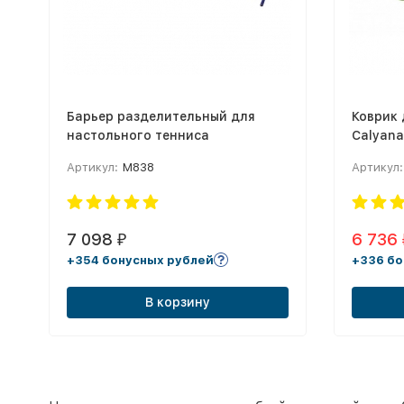
Барьер разделительный для
Коврик 
настольного тенниса
Calyan
Артикул:
М838
Артикул:
7 098
6 736
₽
+354 бонусных рублей
+336 бо
В корзину