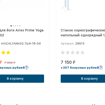
для йоги Airex Prime Yoga
Станок хореографически
a02
напольный однорядный 1
(перекладина D-40 мм бу
AA\CALYANA02.1\LN-18-04
Артикул:
29513
7 150
₽
₽
7 090
₽
нусных рублей
+357 бонусных рублей
В корзину
В корзину