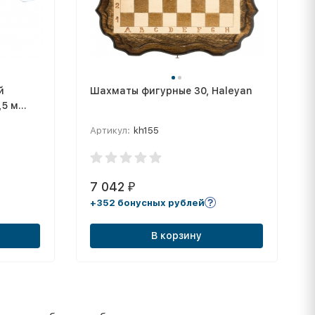
й
Шахматы фигурные 30, Haleyan
,5 м
к)
Артикул:
kh155
7 042
₽
+352 бонусных рублей
В корзину