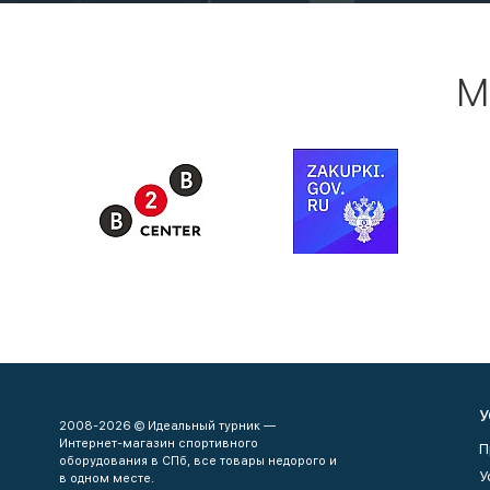
М
У
2008-2026 © Идеальный турник —
Интернет-магазин спортивного
П
оборудования в СПб, все товары недорого и
У
в одном месте.