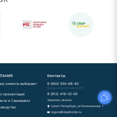
ПАНИЯ
Контакты
му клиенты выбирают
8 (800) 550-68-40
Звонок бесплатный по РФ
8 (812) 416-32-05
о презентация
Заказать звонок
акты и Самовывоз
Санкт-Петербург, ул Колокольная, 1
зводство
region@idealturnik.ru