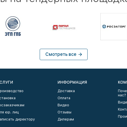
Смотреть все
СЛУГИ
ИНФОРМАЦИЯ
КОМ
роизводство
Доставка
Поче
нас?
становка
Оплата
Виде
осзаказчикам
Видео
Конт
ля юр. лиц
Отзывы
Прои
аписать директору
Дилерам