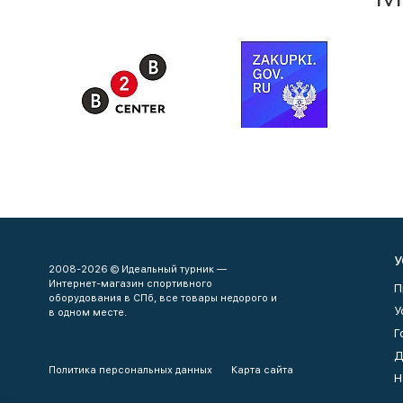
У
2008-2026 © Идеальный турник —
Интернет-магазин спортивного
П
оборудования в СПб, все товары недорого и
У
в одном месте.
Г
Д
Политика персональных данных
Карта сайта
Н