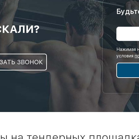
Будьт
СКАЛИ?
Нажимая н
условия
п
ЗАТЬ ЗВОНОК
ы на тендерных площадк