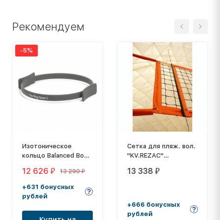
Рекомендуем
-5%
Изотоническое
Сетка для пляж. вол.
кольцо Balanced Body
"KV.REZAC"
Flex Ring Toner 105-
арт.15095029011,8,5х1м,3
12 626
13 338
13 290
₽
₽
₽
030
мм
ПП,яч.10х10см,ОР.ленты
+631 бонусных
ПЭ,кев.трос,чер
рублей
+666 бонусных
рублей
Купить на