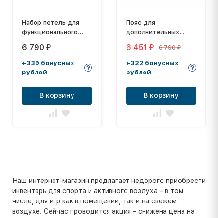
Набор петель для
Пояс для
функционального
дополнительных
тренинга
отягощений Grizzly
6 790
6 451
6 790
₽
₽
₽
профессиональный
Fitness Dipping Belt
8553-04
+339 бонусных
+322 бонусных
рублей
рублей
В корзину
В корзину
Наш интернет-магазин предлагает недорого приобрести
инвентарь для спорта и активного воздуха – в том
числе, для игр как в помещении, так и на свежем
воздухе. Сейчас проводится акция – снижена цена на