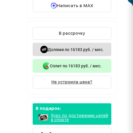
Написать в MAX
В рассрочку
Долями по 16183 руб. / мес.
Сплит по 16183 руб. / мес.
Не устроила цена?
В подарок:
Курс по достижению целей
в спорте