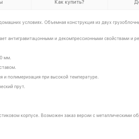
ы
Как купить?
Д
домашних условиях. Объемная конструкция из двух грузоблочн
ет антигравитацонными и декомпрессионными свойствами и ре
0 мм.
ставом.
 и полимеризация при высокой температуре.
еский прут.
стиковом корпусе. Возможен заказ версии с металлическими об