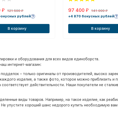
0
97 400
₽
₽
121 500
141 000
₽
₽
бонусных рублей
+4 870 бонусных рублей
В корзину
В корзину
ировки и оборудования для всех видов единоборств.
наш интернет-магазин:
т подделок – только оригиналы от производителей, высоко заре
каждого изделия, а также фото, которое можно приблизить и 
а соответствует действительности. Наши покупатели не сталк
еделенные виды товаров. Например, на такое изделие, как реаб
й. Не упустите хороший шанс недорого купить необходимую вам