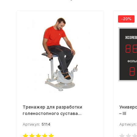
-20%
Тренажер для разработки
Универс
голеностопного сустава
– III
(свободный вес)
Артикул:
5114
Артикул: