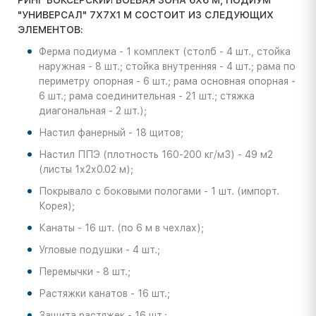
РИНГ БОКСЕРСКИЙ БОЕВАЯ ЗОНА 6Х6 М, ПОДИУМ
"УНИВЕРСАЛ" 7Х7Х1 М СОСТОИТ ИЗ СЛЕДУЮЩИХ
ЭЛЕМЕНТОВ:
Ферма подиума - 1 комплект (столб - 4 шт., стойка
наружная - 8 шт.; стойка внутренняя - 4 шт.; рама по
периметру опорная - 6 шт.; рама основная опорная -
6 шт.; рама соединительная - 21 шт.; стяжка
диагональная - 2 шт.);
Настил фанерный - 18 щитов;
Настил ППЭ (плотность 160-200 кг/м3) - 49 м2
(листы 1х2х0.02 м);
Покрывало с боковыми пологами - 1 шт. (импорт.
Корея);
Канаты - 16 шт. (по 6 м в чехлах);
Угловые подушки - 4 шт.;
Перемычки - 8 шт.;
Растяжки канатов - 16 шт.;
Защита растяжек - 16 шт.;