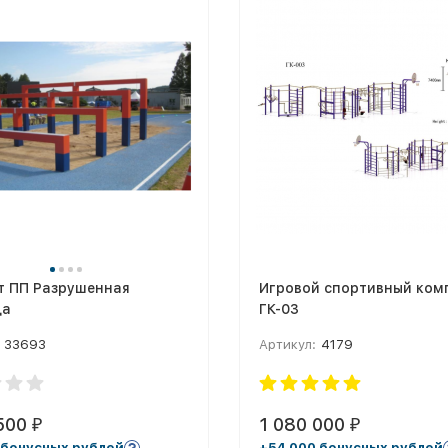
т ПП Разрушенная
Игровой спортивный ком
ца
ГК-03
33693
Артикул:
4179
 500
1 080 000
₽
₽
 бонусных рублей
+54 000 бонусных рублей