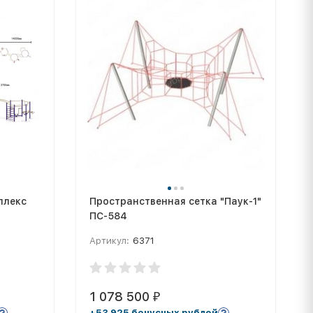
плекс
Пространственная сетка "Паук-1"
ПС-584
Артикул:
6371
1 078 500
₽
+53 925 бонусных рублей