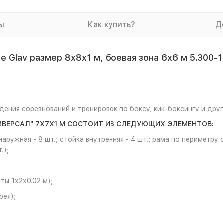
ы
Как купить?
Д
 Glav размер 8х8х1 м, боевая зона 6х6 м 5.300-1
ения соревнований и тренировок по боксу, кик-боксингу и др
НИВЕРСАЛ" 7Х7Х1 М СОСТОИТ ИЗ СЛЕДУЮЩИХ ЭЛЕМЕНТОВ:
аружная - 8 шт.; стойка внутренняя - 4 шт.; рама по периметру о
.);
ты 1х2х0.02 м);
рея);