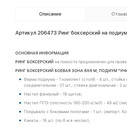
Описание
Отзыв
Артикул 206473 Ринг боксерский на подиуме
ОСНОВНАЯ ИНФОРМАЦИЯ
РИНГ БОКСЕРСКИЙ
на помосте предназначен для провед
РИНГ БОКСЕРСКИЙ БОЕВАЯ ЗОНА 6Х6 М, ПОДИУМ "У
Ферма подиума - 1 комплект (столб - 4 шт., стойка н
соединительная - 21 шт.; стяжка диагональная - 2 шт
Настил фанерный - 18 щитов;
Настил ППЭ (плотность 160-200 кг/м3) - 49 м2 (лис
Покрывало с боковыми пологами - 1 шт. (импорт. Ко
Канаты - 16 шт. (по 6 м в чехлах);