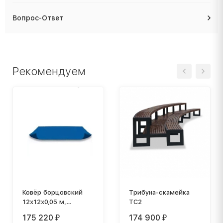
Вопрос-Ответ
Рекомендуем
Ковёр борцовский
Трибуна-скамейка
12х12х0,05 м,
ТС2
эквивалентно пл.140
175 220
174 900
₽
₽
кг/м3 (НПЭ,