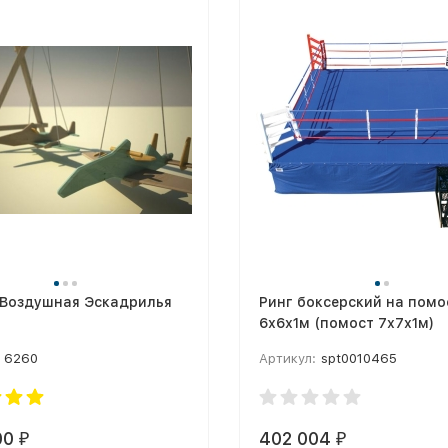
 Воздушная Эскадрилья
Ринг боксерский на помо
6х6х1м (помост 7х7х1м)
6260
Артикул:
spt0010465
00
402 004
₽
₽