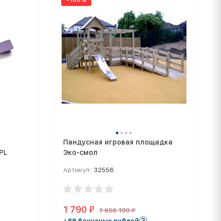
Пандусная игровая площадка
PL
Эко-смол
Артикул:
32556
1 790
₽
1 656 100
₽
+89 бонусных рублей