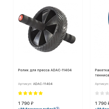
Ролик для пресса ADAC-11404
Ракетка
теннис
Артикул:
ADAC-11404
Артикул:
1 790
1 790
₽
+89 бонусных рублей
+89 бон