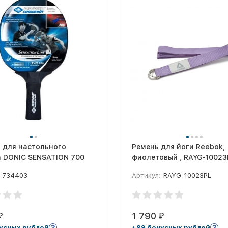
 для настольного
Ремень для йоги Reebok,
а DONIC SENSATION 700
фиолетовый , RAYG-10023
734403
Артикул:
RAYG-10023PL
1 790
₽
₽
усных рублей
+89 бонусных рублей