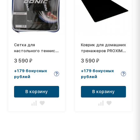
Сетка для
Коврик для домашних
настольного тенниса
тренажеров PROXIMA
DONIC RALLEY
(198х91х0,6см) FT-
3 590
3 590
₽
₽
EM-78366-FBG
+179 бонусных
+179 бонусных
рублей
рублей
В корзину
В корзину