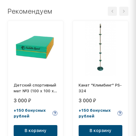
Рекомендуем
Детский спортивный
Канат "Климбинг" PS-
мат №3 (100 х 100 х
324
10) складной
3 000
3 000
₽
₽
"PERFETTO SPORT",
бежевый
+150 бонусных
+150 бонусных
рублей
рублей
В корзину
В корзину