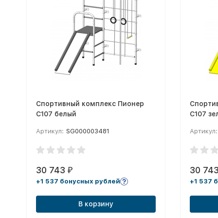
Спортивный комплекс Пионер
Спорти
С107 белый
С107 з
Артикул:
SG000003481
Артикул:
30 743
30 74
₽
+1 537 бонусных рублей
+1 537 
В корзину