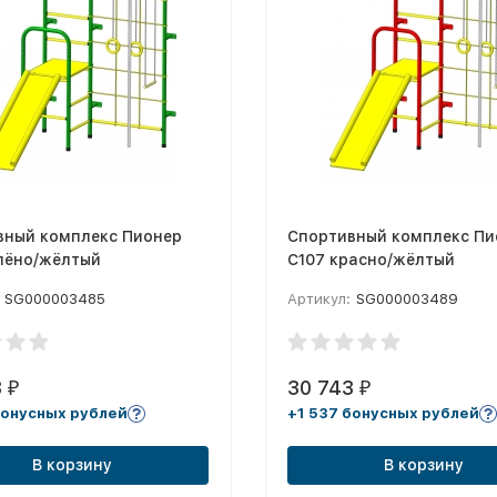
вный комплекс Пионер
Спортивный комплекс Пи
елёно/жёлтый
С107 красно/жёлтый
SG000003485
Артикул:
SG000003489
3
30 743
₽
₽
бонусных рублей
+1 537 бонусных рублей
В корзину
В корзину