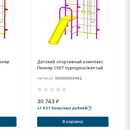
онер
Детский спортивный комплекс
Пионер С107 пурпурно/жёлтый
Артикул:
SG000003492
30 743
₽
+1 537 бонусных рублей
В корзину