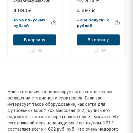
хореографический
"KV.REZAC"
пристенный
арт.12105103, a:3.0
4 690
4 697
₽
₽
однорядный 1,5 м
b:2.0 c:0.8 d:1.2м,
Premium
нить 2мм ПП бел.
+234 бонусных
+234 бонусных
(перекладина D-40
рублей
рублей
мм бук)
В корзину
В корзину
Наша компания специализируется на комплексном
оснащении стадионов и спортзалов. Если вас
интересует такое оборудование, как сетка для
футбольных ворот 7х2 массовая (2.2), купить его
недорого вы можете через наш интернет-магазин. На
сегодняшний день цена изделия с артикулом 3.91.1
составляет всего 4 692 руб. руб. Что очень недорого,