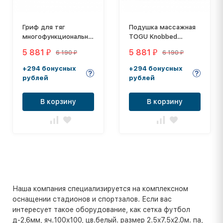
Гриф для тяг
Подушка массажная
многофункциональный
TOGU Knobbed
Foreman FM/MPB-11
Cushion
5 881
5 881
6 190
6 190
₽
₽
₽
₽
+294 бонусных
+294 бонусных
рублей
рублей
В корзину
В корзину
Наша компания специализируется на комплексном
оснащении стадионов и спортзалов. Если вас
интересует такое оборудование, как сетка футбол
д-2,6мм, яч.100x100, цв.белый. размер 2.5x7.5x2.0м. па,