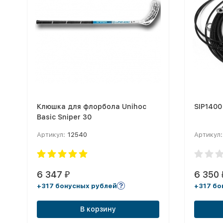
Клюшка для флорбола Unihoc
SIP1400
Basic Sniper 30
Артикул:
12540
Артикул:
6 347
6 350
₽
+317 бонусных рублей
+317 бо
В корзину