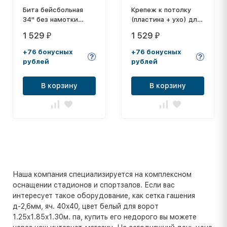
Бита бейсбольная
Крепеж к потолку
34" без намотки
(пластина + ухо) для
(Б-34)
мешка боксерского
1 529
1 529
₽
₽
+76 бонусных
+76 бонусных
рублей
рублей
В корзину
В корзину
Наша компания специализируется на комплексном
оснащении стадионов и спортзалов. Если вас
интересует такое оборудование, как сетка гашения
д-2,6мм, яч. 40x40, цвет белый для ворот
1.25x1.85x1.30м. па, купить его недорого вы можете