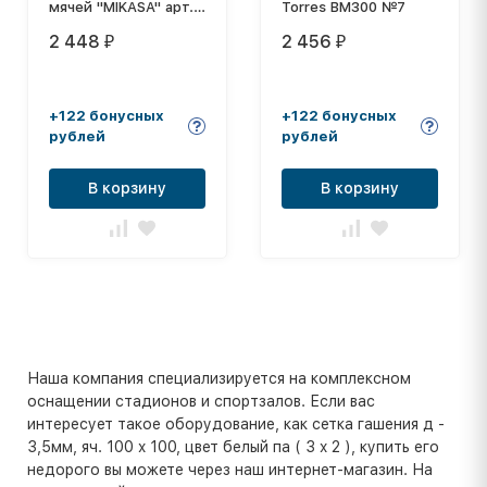
мячей "MIKASA" арт.
Torres BM300 №7
AC-BGS60-BK,
2 448
2 456
₽
₽
нейлон, на молнии,
серая
+122 бонусных
+122 бонусных
рублей
рублей
В корзину
В корзину
Наша компания специализируется на комплексном
оснащении стадионов и спортзалов. Если вас
интересует такое оборудование, как сетка гашения д -
3,5мм, яч. 100 x 100, цвет белый па ( 3 x 2 ), купить его
недорого вы можете через наш интернет-магазин. На