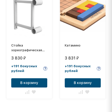
Стойка
Катамино
хореографическая
настенная
3 830
3 831
₽
₽
двухрядная
+191 бонусных
+191 бонусных
рублей
рублей
В корзину
В корзину