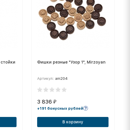
 стойки
Фишки резные "Узор 1", Mirzoyan
Артикул:
am204
3 836
₽
+191 бонусных рублей
В корзину