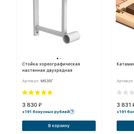
Стойка хореографическая
Катами
настенная двухрядная
Артикул:
М535Г
Артикул:
3 830
3 831
₽
+191 бонусных рублей
+191 бо
В корзину