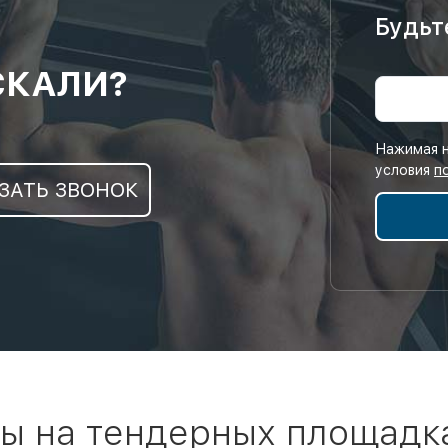
Будьт
СКАЛИ?
Нажимая н
условия
п
ЗАТЬ ЗВОНОК
ы на тендерных площадк