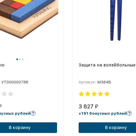
но
Защита на волейбольные
УТ000000788
Артикул:
М384В
3 827
₽
₽
нусных рублей
+191 бонусных рублей
В корзину
В корзину