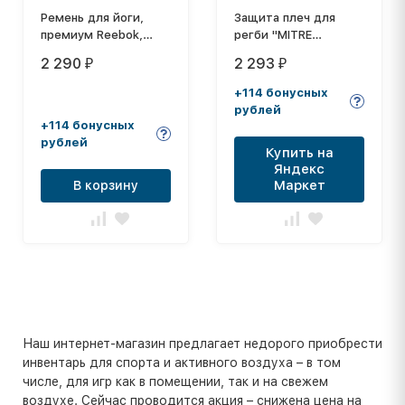
Ремень для йоги,
Защита плеч для
премиум Reebok,
регби "MITRE
изумрудный /серый,
Academy"
2 290
2 293
₽
₽
RAYG-10026
арт.T21814MBE4-XL,
р.XL, полиэстер,
+114 бонусных
спандекс, EVA,черно-
рублей
синий
+114 бонусных
рублей
Купить на
Яндекс
Маркет
В корзину
Наш интернет-магазин предлагает недорого приобрести
инвентарь для спорта и активного воздуха – в том
числе, для игр как в помещении, так и на свежем
воздухе. Сейчас проводится акция – снижена цена на