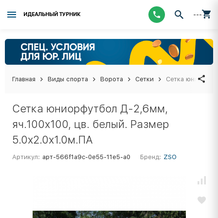
---
ИДЕАЛЬНЫЙ ТУРНИК
Главная
Виды спорта
Ворота
Сетки
Сетка юниорфутб
Сетка юниорфутбол Д-2,6мм,
яч.100x100, цв. белый. Размер
5.0x2.0x1.0м.ПА
Артикул:
арт-566f1a9c-0e55-11e5-a0
Бренд:
ZSO