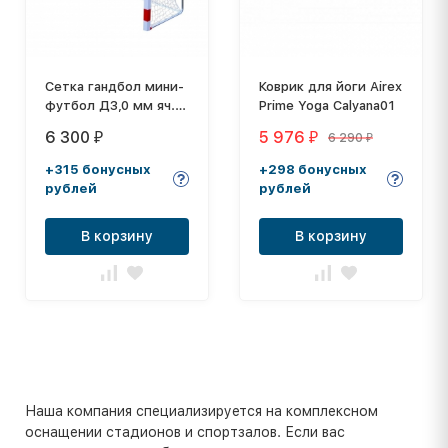
Сетка гандбол мини-
Коврик для йоги Airex
футбол Д3,0 мм яч.
Prime Yoga Calyana01
100*100 белый
6 300
5 976
6 290
₽
₽
₽
Размер 2,00 * 3,00 *
1.0 м ПА
+315 бонусных
+298 бонусных
рублей
рублей
В корзину
В корзину
Наша компания специализируется на комплексном
оснащении стадионов и спортзалов. Если вас