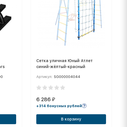
Сетка уличная Юный Атлет
ars
синий-жёлтый-красный
00
Артикул:
SG000004044
6 286
₽
+314 бонусных рублей
В корзину