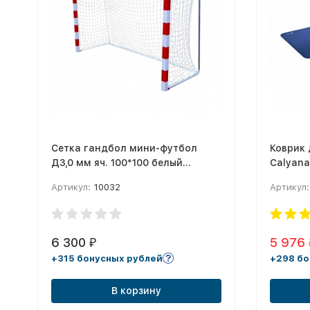
Сетка гандбол мини-футбол
Коврик 
Д3,0 мм яч. 100*100 белый
Calyana
Размер 2,00 * 3,00 * 1.0 м ПА
Артикул:
10032
Артикул:
6 300
5 976
₽
+315 бонусных рублей
+298 бо
В корзину