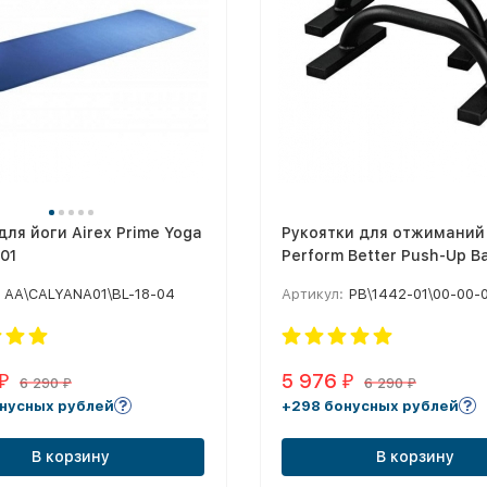
для йоги Airex Prime Yoga
Рукоятки для отжиманий
01
Perform Better Push-Up B
AA\CALYANA01\BL-18-04
Артикул:
PB\1442-01\00-00-
5 976
₽
₽
6 290
6 290
₽
₽
нусных рублей
+298 бонусных рублей
В корзину
В корзину