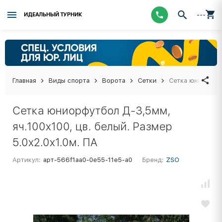
---
ИДЕАЛЬНЫЙ ТУРНИК
Главная
Виды спорта
Ворота
Сетки
Сетка юниорфутб
Сетка юниорфутбол Д-3,5мм,
яч.100x100, цв. белый. Размер
5.0x2.0x1.0м. ПА
Артикул:
арт-566f1aa0-0e55-11e5-a0
Бренд:
ZSO