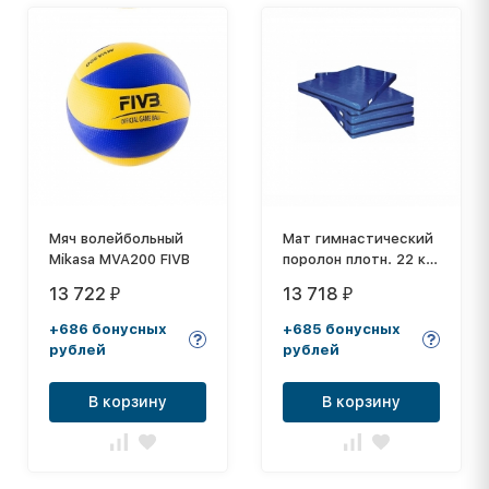
Мяч волейбольный
Мат гимнастический
Mikasa MVA200 FIVB
поролон плотн. 22 кг/
м3 (р-р 1*2*0,10)
13 722
13 718
₽
₽
тент + антислип, на
молнии
+686 бонусных
+685 бонусных
рублей
рублей
В корзину
В корзину