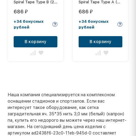
Spiral Tape Type B (20
Spiral Tape Type A (20
листов), арт. 423723,
листов), арт. 423716,
686
686
₽
₽
телесный
телесный
+34 бонусных
+34 бонусных
рублей
рублей
В корзину
В корзину
Наша компания специализируется на комплексном
оснащении стадионов и спортзалов. Если вас
интересует такое оборудование, как сетка
заградительная яч. 35*35 нить 3,0 мм (белый) (капрон)
па, купить его недорого вы можете через наш интернет-
магазин. На сегодняшний день цена изделия с
артикулом ad2438f6-23c0-11eb-945d-0 составляет