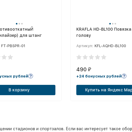
ротивооткатныЙ
KRAFLA HD-BL100 Повязка
илайзер) для штанг
голову
FT-PBSPR-01
Артикул:
KFL-AQHD-BL100
490
₽
усных рублей
+24 бонусных рублей
В корзину
Купить на Яндекс Ма
нии стадионов и спортзалов. Если вас интересует такое оборуд