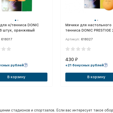
для н/тенниса DONIC
Мячики для настольного
, 6 штук, оранжевый
тенниса DONIC PRESTIGE 2
оранжевый
618017
Артикул:
618027
430
₽
усных рублей
+21 бонусных рублей
В корзину
В корзину
нии стадионов и спортзалов. Если вас интересует такое оборуд