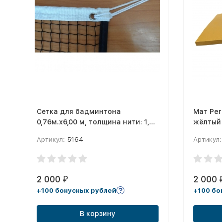
Сетка для бадминтона
Мат Perf
0,76м.х6,00 м, толщина нити: 1,5
жёлтый 
мм
Артикул:
5164
Артикул:
2 000
2 000
₽
+100 бонусных рублей
+100 бо
В корзину