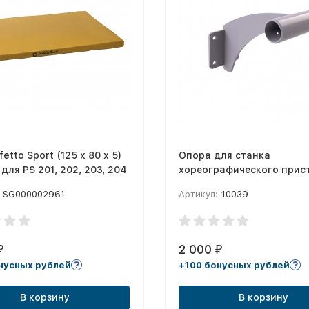
etto Sport (125 х 80 х 5)
Опора для станка
для PS 201, 202, 203, 204
хореографического прис
однорядного Premium
SG000002961
Артикул:
10039
(промежуточная)
2 000
₽
₽
нусных рублей
+100 бонусных рублей
В корзину
В корзину