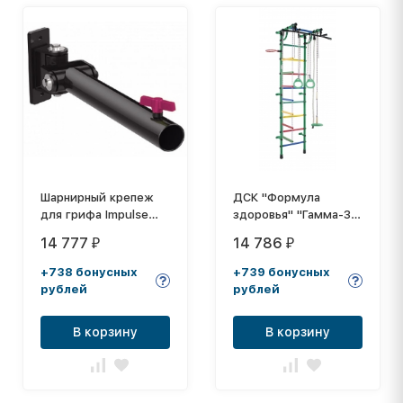
Шарнирный крепеж
ДСК "Формула
для грифа Impulse
здоровья" "Гамма-3К
HZ7012
Плюс" зелёный/
14 777
14 786
₽
₽
радуга
+738 бонусных
+739 бонусных
рублей
рублей
В корзину
В корзину